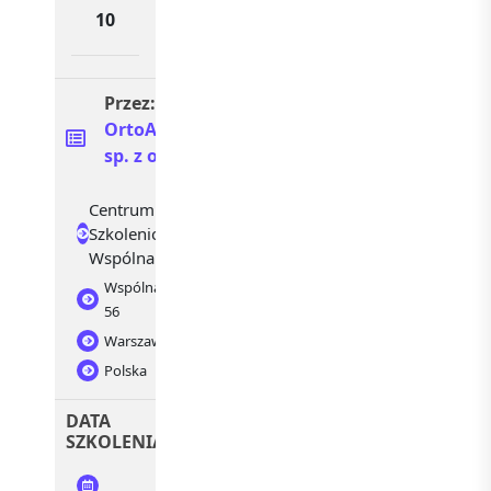
10
Przez:
OrtoArte
sp. z o.o.
Centrum
Szkoleniowe
Wspólna
Wspólna
56
Warszawa
Polska
DATA
SZKOLENIA