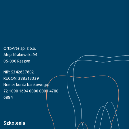
OrtoArte sp. z o.o.
Aleja Krakowska94
05-090 Raszyn
NIP: 5342637602
REGON: 388513339
Numer konta bankowego:
72 1090 1694 0000 0001 4780
6884
Szkolenia