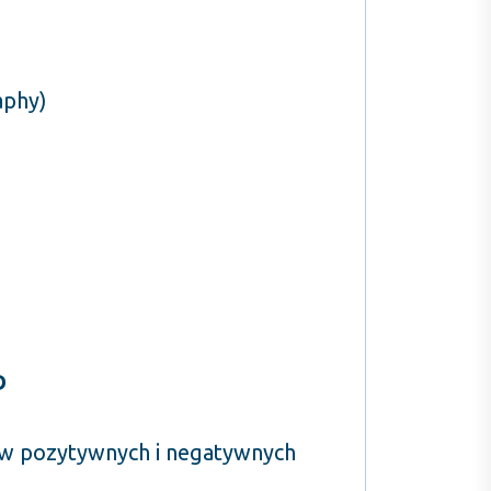
aphy)
D
w pozytywnych i negatywnych