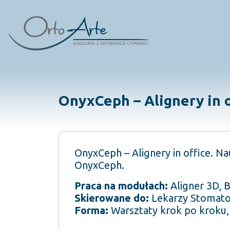
Skip
to
content
OnyxCeph – Alignery in o
OnyxCeph – Alignery in office. Na
OnyxCeph.
Praca na modułach:
Aligner 3D, 
Skierowane do:
Lekarzy Stomato
Forma:
Warsztaty krok po kroku,