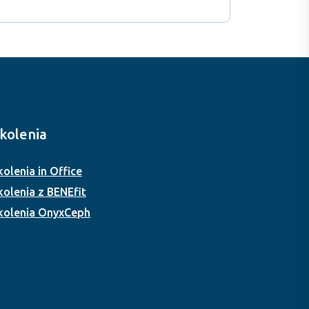
kolenia
kolenia in Office
kolenia z BENEfit
kolenia OnyxCeph