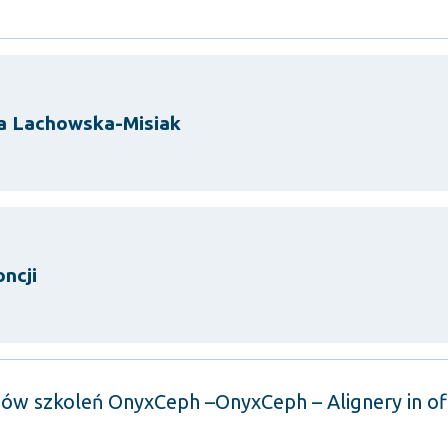
a Lachowska-Misiak
ncji
nów szkoleń OnyxCeph –OnyxCeph – Alignery in off