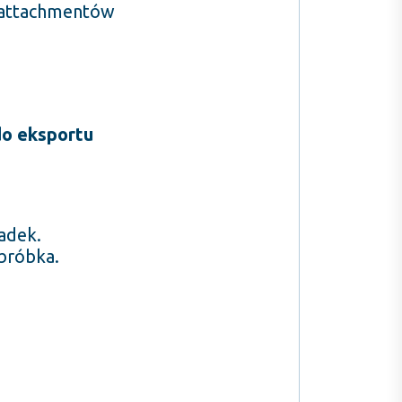
 attachmentów
do eksportu
adek.
bróbka.