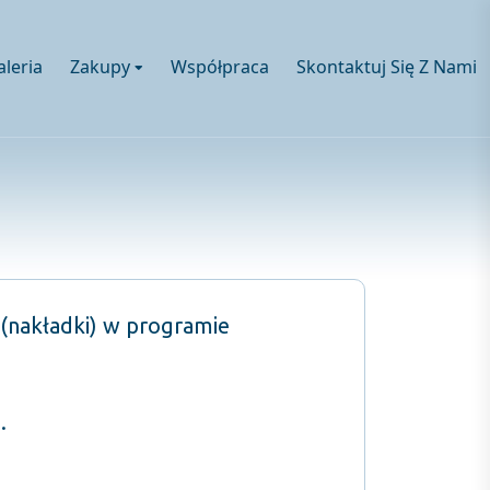
aleria
Zakupy
Współpraca
Skontaktuj Się Z Nami
y (nakładki) w programie
.