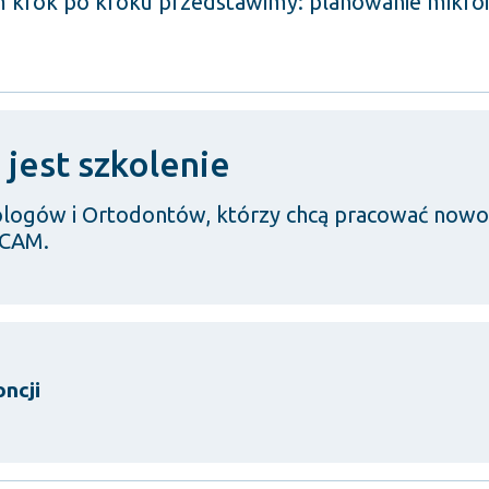
m krok po kroku przedstawimy: planowanie mikro
jest szkolenie
logów i Ortodontów, którzy chcą pracować nowocz
D/CAM.
ncji