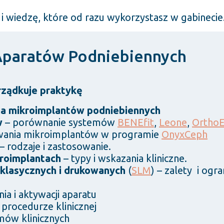
i wiedzę, które od razu wykorzystasz w gabinecie
 Aparatów Podniebiennych
rządkuje praktykę
a mikroimplantów podniebiennych
w
– porównanie systemów
BENEfit
,
Leone
,
OrthoE
owania mikroimplantów w programie
OnyxCeph
– rodzaje i zastosowanie.
kroimplantach
– typy i wskazania kliniczne.
klasycznych i drukowanych
(
SLM
) – zalety i ogr
a i aktywacji aparatu
procedurze klinicznej
ów klinicznych