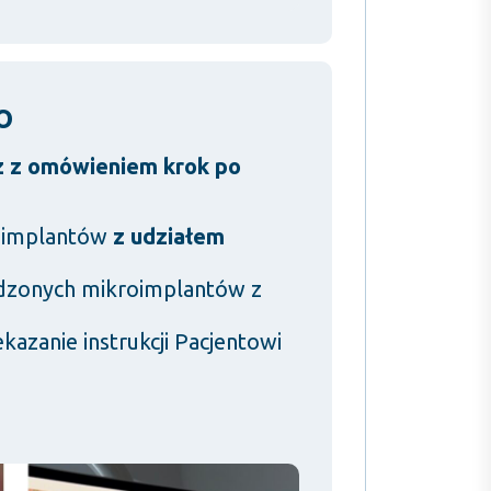
o
z z omówieniem krok po
oimplantów
z udziałem
zonych mikroimplantów z
kazanie instrukcji Pacjentowi