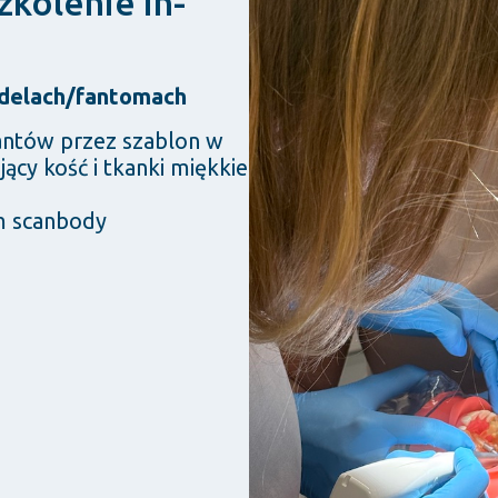
zkolenie in-
odelach/fantomach
ntów przez szablon w
cy kość i tkanki miękkie
m scanbody