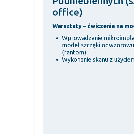
Podniebiennych (s
office)
Warsztaty – ćwiczenia na m
Wprowadzanie mikroimpla
model szczęki odwzorowują
(fantom)
Wykonanie skanu z użycie