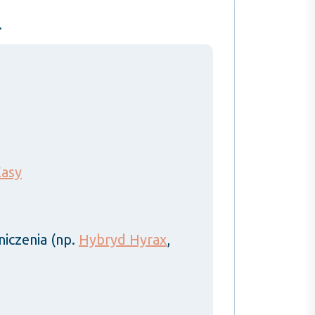
.
asy
aniczenia (np.
Hybryd Hyrax
,