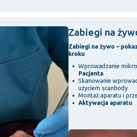
Zabiegi na żyw
Zabiegi na żywo – poka
kroku
Wprowadzanie mikr
Pacjenta
Skanowanie wprowad
użyciem scanbody
Montaż aparatu i prze
Aktywacja aparatu