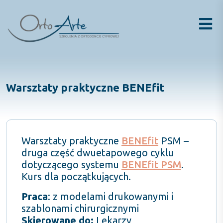
Skip
to
content
Warsztaty praktyczne BENEfit
Warsztaty praktyczne
BENEfit
PSM –
druga część dwuetapowego cyklu
dotyczącego systemu
BENEfit PSM
.
Kurs dla początkujących.
Praca
: z modelami drukowanymi i
szablonami chirurgicznymi
Skierowane do:
Lekarzy