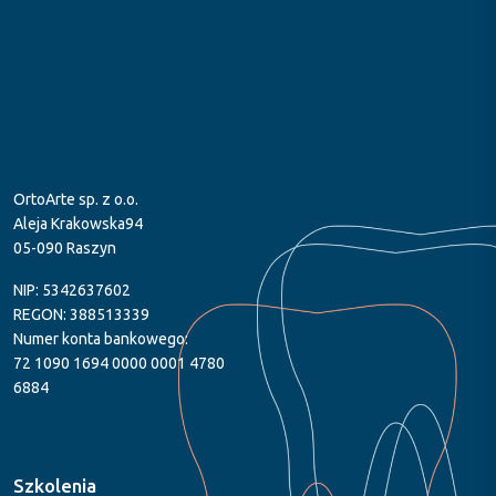
OrtoArte sp. z o.o.
Aleja Krakowska94
05-090 Raszyn
NIP: 5342637602
REGON: 388513339
Numer konta bankowego:
72 1090 1694 0000 0001 4780
6884
Szkolenia