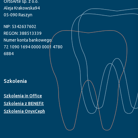
OrtoArte sp. z o.o.
Aleja Krakowska94
05-090 Raszyn
NIP: 5342637602
REGON: 388513339
Numer konta bankowego:
72 1090 1694 0000 0001 4780
6884
Szkolenia
Szkolenia in Office
Szkolenia z BENEfit
Szkolenia OnyxCeph