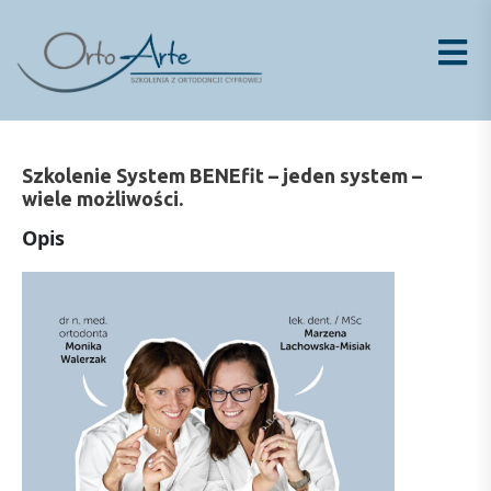
Skip
to
content
Szkolenie System BENEfit – jeden system –
wiele możliwości.
Opis