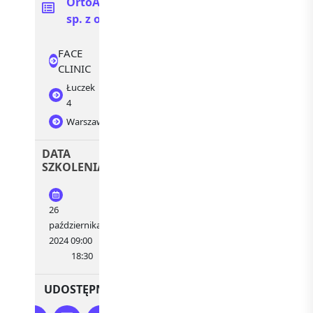
OrtoArte
sp. z o.o.
FACE
CLINIC
Łuczek
4
Warszawa
DATA
SZKOLENIA
26
października,
2024 09:00
18:30
UDOSTĘPNIJ