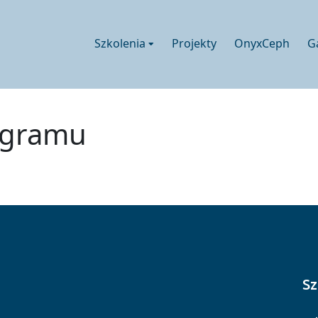
Szkolenia
Projekty
OnyxCeph
G
ogramu
Sz