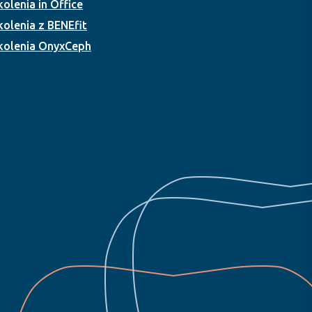
kolenia in Office
kolenia z BENEfit
kolenia OnyxCeph