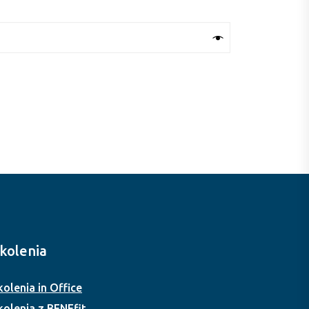
kolenia
kolenia in Office
kolenia z BENEfit