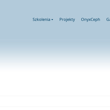
Szkolenia
Projekty
OnyxCeph
G
ane