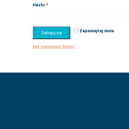
Wymagane
Hasło
*
Zapamiętaj mnie
Zaloguj się
Nie pamiętasz hasła?