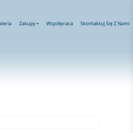
aleria
Zakupy
Współpraca
Skontaktuj Się Z Nami