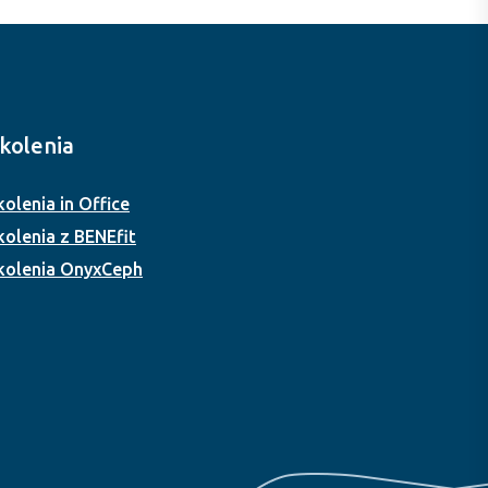
kolenia
kolenia in Office
kolenia z BENEfit
kolenia OnyxCeph